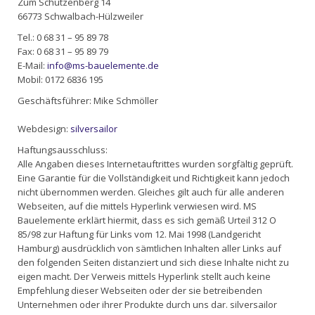
Zum Schützenberg 14
66773 Schwalbach-Hülzweiler
Tel.: 0 68 31 – 95 89 78
Fax: 0 68 31 – 95 89 79
E-Mail:
info@ms-bauelemente.de
Mobil: 0172 6836 195
Geschäftsführer: Mike Schmöller
Webdesign:
silversailor
Haftungsausschluss:
Alle Angaben dieses Internetauftrittes wurden sorgfältig geprüft.
Eine Garantie für die Vollständigkeit und Richtigkeit kann jedoch
nicht übernommen werden. Gleiches gilt auch für alle anderen
Webseiten, auf die mittels Hyperlink verwiesen wird. MS
Bauelemente erklärt hiermit, dass es sich gemäß Urteil 312 O
85/98 zur Haftung für Links vom 12. Mai 1998 (Landgericht
Hamburg) ausdrücklich von sämtlichen Inhalten aller Links auf
den folgenden Seiten distanziert und sich diese Inhalte nicht zu
eigen macht. Der Verweis mittels Hyperlink stellt auch keine
Empfehlung dieser Webseiten oder der sie betreibenden
Unternehmen oder ihrer Produkte durch uns dar. silversailor